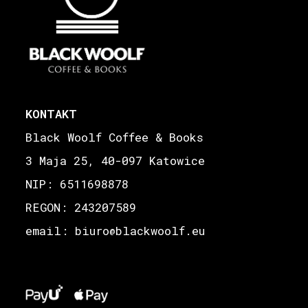
KONTAKT
Black Woolf Coffee & Books
3 Maja 25, 40-097 Katowice
NIP: 6511698878
REGON: 243207589
email: biuro
blackwoolf.eu
@