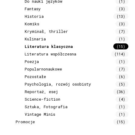
Do nauki języków
(1)
Fantasy
(3)
Historia
(13)
Komiks
(3)
Kryminał, thriller
(7)
Kulinaria
(1)
Literatura klasyczna
(15)
Literatura współczesna
(114)
Poezja
(1)
Popularnonaukowe
(7)
Pozostałe
(6)
Psychologia, rozwój osobisty
(5)
Reportaż, esej
(36)
Science-fiction
(4)
Sztuka, Fotografia
(1)
Vintage Minis
(1)
Promocje
(15)