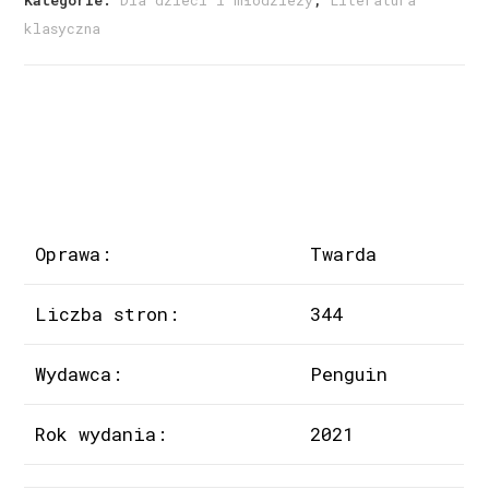
Kategorie:
Dla dzieci i młodzieży
,
Literatura
klasyczna
Oprawa:
Twarda
Liczba stron:
344
Wydawca:
Penguin
Rok wydania:
2021