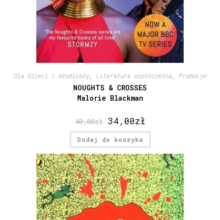
Dla dzieci i młodzieży
,
Literatura współczesna
,
Promocje
NOUGHTS & CROSSES
Malorie Blackman
34,00
zł
40,00
zł
Dodaj do koszyka