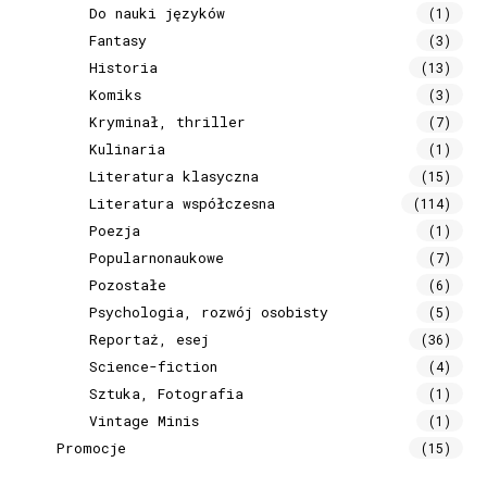
Do nauki języków
(1)
Fantasy
(3)
Historia
(13)
Komiks
(3)
Kryminał, thriller
(7)
Kulinaria
(1)
Literatura klasyczna
(15)
Literatura współczesna
(114)
Poezja
(1)
Popularnonaukowe
(7)
Pozostałe
(6)
Psychologia, rozwój osobisty
(5)
Reportaż, esej
(36)
Science-fiction
(4)
Sztuka, Fotografia
(1)
Vintage Minis
(1)
Promocje
(15)