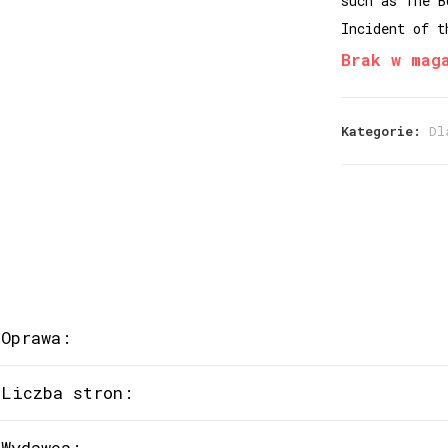
such as The B
Incident of t
Brak w mag
Kategorie:
Dl
Oprawa:
Liczba stron:
Wydawca: