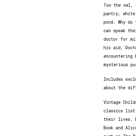
Too the owl, 
pantry, white
pond. Why do 
can speak the
doctor for mi
his aid, Doct
encountering 
mysterious pu
Includes excl
about the dif
Vintage Child
classics list
their lives. 
Book and Alic