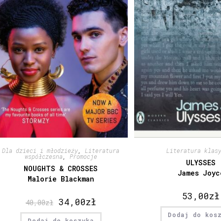
Dla dzieci i młodzieży
,
Literatura
Literatura klas
współczesna
,
Promocje
ULYSSES
NOUGHTS & CROSSES
James Joyc
Malorie Blackman
53,00
zł
34,00
zł
40,00
zł
Dodaj do kos
Dodaj do koszyka