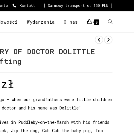
onto
Kontakt
[ Darmowy transport od 150 PLN ]
Nowości
Wydarzenia
O nas
0
RY OF DOCTOR DOLITTLE
fting
0
zł
go – when our grandfathers were little children
 doctor and his name was Dolittle’
ives in Puddleby-on-the-Marsh with his friends
uck, Jip the dog, Gub-Gub the baby pig, Too-