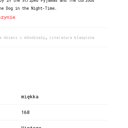
oy in the Striped Pyjamas and The Curious
he Dog in the Night-Time.
azynie
a dzieci i młodzieży
,
Literatura klasyczna
miękka
168
Vintage