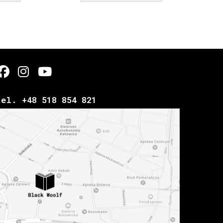
tel. +48 518 854 821