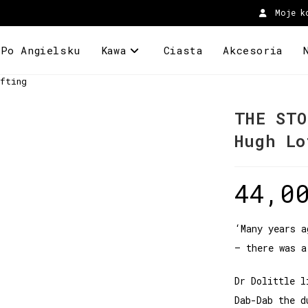
Moje k
 Po Angielsku
Kawa
Ciasta
Akcesoria
fting
THE STO
Hugh Lo
44,0
‘Many years a
– there was a
Dr Dolittle l
Dab-Dab the d