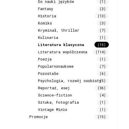
Do nauki języków
(1)
Fantasy
(3)
Historia
(13)
Komiks
(3)
Kryminał, thriller
(7)
Kulinaria
(1)
Literatura klasyczna
(15)
Literatura współczesna
(114)
Poezja
(1)
Popularnonaukowe
(7)
Pozostałe
(6)
Psychologia, rozwój osobisty
(5)
Reportaż, esej
(36)
Science-fiction
(4)
Sztuka, Fotografia
(1)
Vintage Minis
(1)
Promocje
(15)