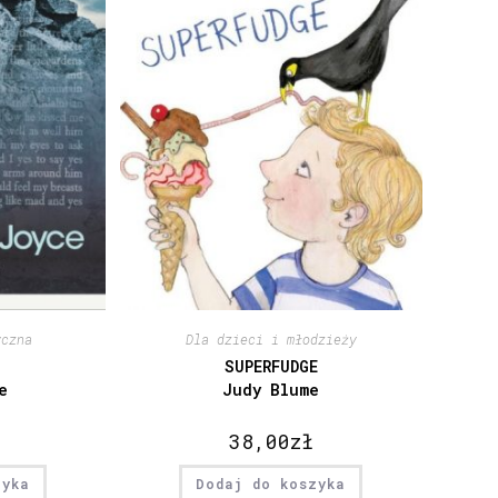
yczna
Dla dzieci i młodzieży
SUPERFUDGE
e
Judy Blume
38,00
zł
zyka
Dodaj do koszyka