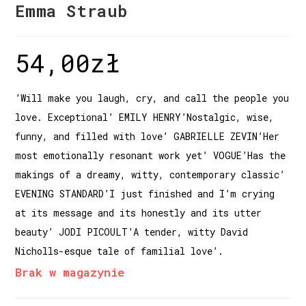
Emma Straub
54,00
zł
’Will make you laugh, cry, and call the people you
love. Exceptional’ EMILY HENRY’Nostalgic, wise,
funny, and filled with love’ GABRIELLE ZEVIN’Her
most emotionally resonant work yet’ VOGUE’Has the
makings of a dreamy, witty, contemporary classic’
EVENING STANDARD’I just finished and I’m crying
at its message and its honestly and its utter
beauty’ JODI PICOULT’A tender, witty David
Nicholls-esque tale of familial love’.
Brak w magazynie