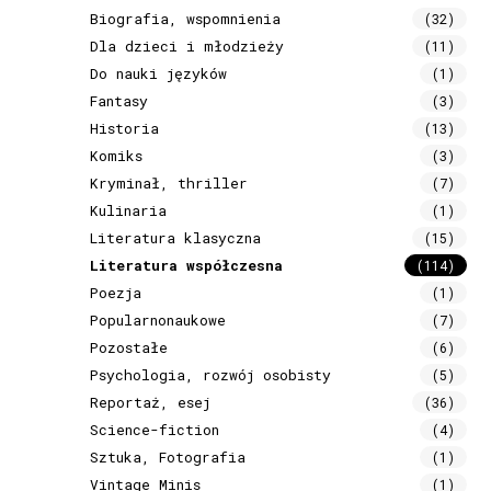
Biografia, wspomnienia
(32)
Dla dzieci i młodzieży
(11)
Do nauki języków
(1)
Fantasy
(3)
Historia
(13)
Komiks
(3)
Kryminał, thriller
(7)
Kulinaria
(1)
Literatura klasyczna
(15)
Literatura współczesna
(114)
Poezja
(1)
Popularnonaukowe
(7)
Pozostałe
(6)
Psychologia, rozwój osobisty
(5)
Reportaż, esej
(36)
Science-fiction
(4)
Sztuka, Fotografia
(1)
Vintage Minis
(1)