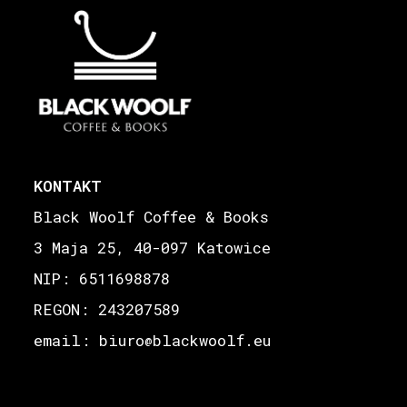
KONTAKT
Black Woolf Coffee & Books
3 Maja 25, 40-097 Katowice
NIP: 6511698878
REGON: 243207589
email: biuro
blackwoolf.eu
@