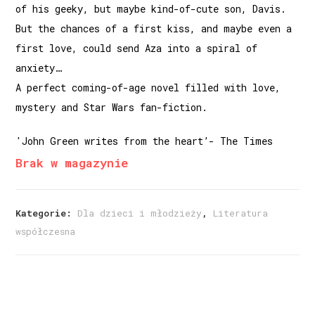
of his geeky, but maybe kind-of-cute son, Davis.
But the chances of a first kiss, and maybe even a
first love, could send Aza into a spiral of
anxiety…
A perfect coming-of-age novel filled with love,
mystery and Star Wars fan-fiction.
'John Green writes from the heart’- The Times
Brak w magazynie
Kategorie:
Dla dzieci i młodzieży
,
Literatura
współczesna