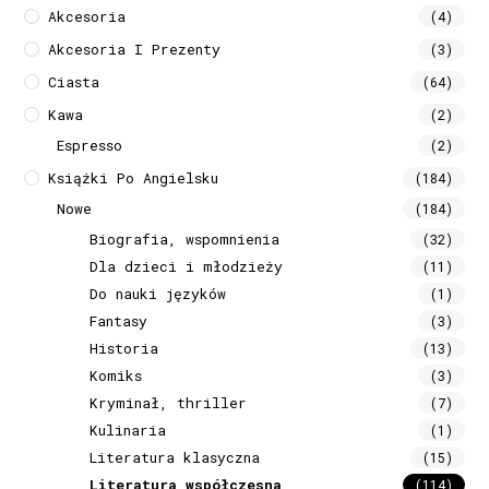
Akcesoria
(4)
Akcesoria I Prezenty
(3)
Ciasta
(64)
Kawa
(2)
Espresso
(2)
Książki Po Angielsku
(184)
Nowe
(184)
Biografia, wspomnienia
(32)
Dla dzieci i młodzieży
(11)
Do nauki języków
(1)
Fantasy
(3)
Historia
(13)
Komiks
(3)
Kryminał, thriller
(7)
Kulinaria
(1)
Literatura klasyczna
(15)
Literatura współczesna
(114)