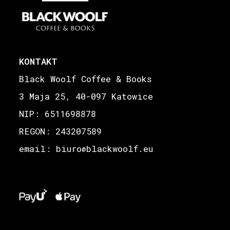
KONTAKT
Black Woolf Coffee & Books
3 Maja 25, 40-097 Katowice
NIP: 6511698878
REGON: 243207589
email: biuro
blackwoolf.eu
@