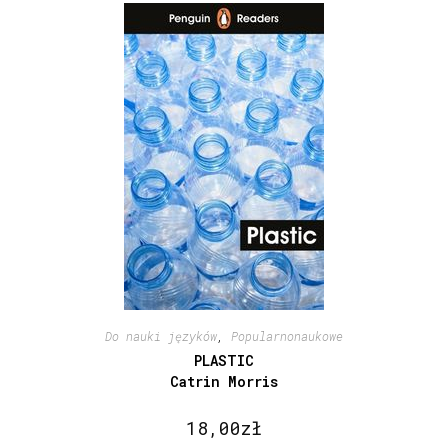
Do nauki języków
,
Popularnonaukowe
PLASTIC
Catrin Morris
18,00
zł