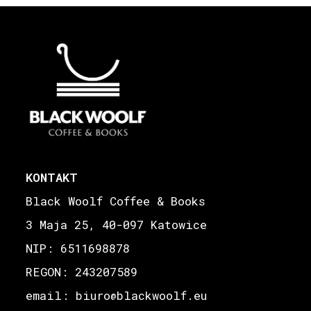
KONTAKT
Black Woolf Coffee & Books
3 Maja 25, 40-097 Katowice
NIP: 6511698878
REGON: 243207589
email: biuro
blackwoolf.eu
@