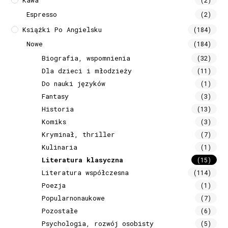
Espresso
(2)
Książki Po Angielsku
(184)
Nowe
(184)
Biografia, wspomnienia
(32)
Dla dzieci i młodzieży
(11)
Do nauki języków
(1)
Fantasy
(3)
Historia
(13)
Komiks
(3)
Kryminał, thriller
(7)
Kulinaria
(1)
Literatura klasyczna
(15)
Literatura współczesna
(114)
Poezja
(1)
Popularnonaukowe
(7)
Pozostałe
(6)
Psychologia, rozwój osobisty
(5)