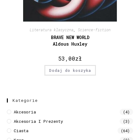
Literatura klasyczna
,
Science-fiction
BRAVE NEW WORLD
Aldous Huxley
53,00
zł
Dodaj do koszyka
Kategorie
Akcesoria
(4)
Akcesoria I Prezenty
(3)
Ciasta
(64)
Kawa
(2)