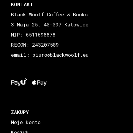
KONTAKT
Black Woolf Coffee & Books
3 Maja 25, 40-097 Katowice
NIP: 6511698878
REGON: 243207589
email: biuro
blackwoolf.eu
@
ZAKUPY
Moje konto
Koszyk