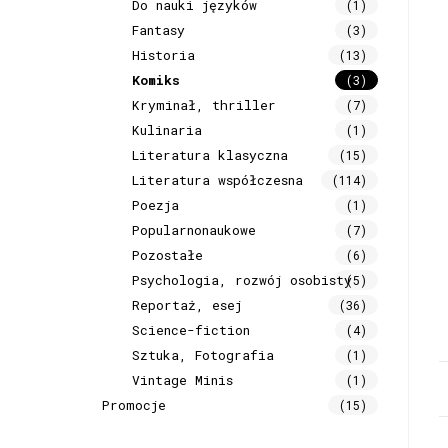
Do nauki języków
(1)
Fantasy
(3)
Historia
(13)
Komiks
(3)
Kryminał, thriller
(7)
Kulinaria
(1)
Literatura klasyczna
(15)
Literatura współczesna
(114)
Poezja
(1)
Popularnonaukowe
(7)
Pozostałe
(6)
Psychologia, rozwój osobisty
(5)
Reportaż, esej
(36)
Science-fiction
(4)
Sztuka, Fotografia
(1)
Vintage Minis
(1)
Promocje
(15)