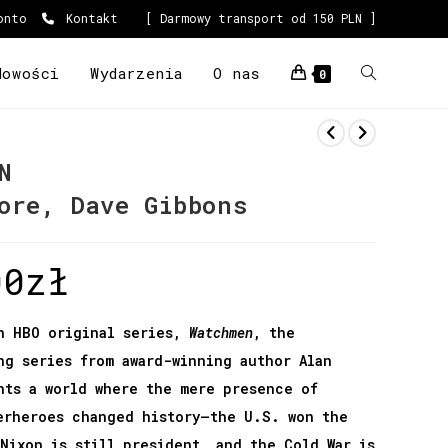
onto
Kontakt
[ Darmowy transport od 150 PLN ]
Nowości
Wydarzenia
O nas
0
N
ore, Dave Gibbons
00
zł
n HBO original series,
Watchmen
, the
ng series from award-winning author Alan
nts a world where the mere presence of
erheroes changed history–the U.S. won the
 Nixon is still president, and the Cold War is