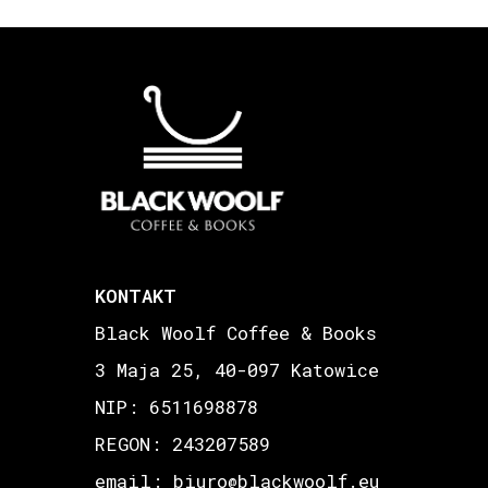
KONTAKT
Black Woolf Coffee & Books
3 Maja 25, 40-097 Katowice
NIP: 6511698878
REGON: 243207589
email: biuro
blackwoolf.eu
@