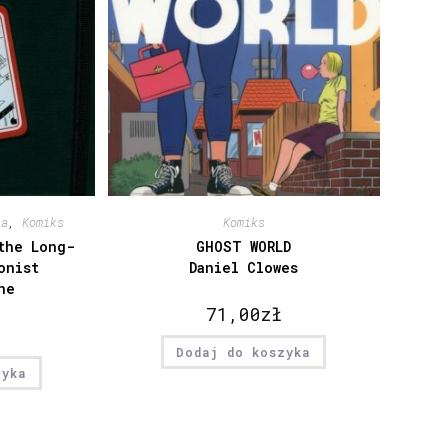
ia
,
Komiks
Komiks
the Long-
GHOST WORLD
onist
Daniel Clowes
ne
71,00
zł
Dodaj do koszyka
zyka