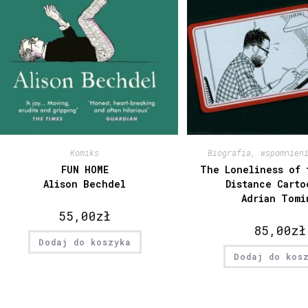
Komiks
Biografia, wspomnien
FUN HOME
The Loneliness of 
Alison Bechdel
Distance Carto
Adrian Tomi
55,00
zł
85,00
zł
Dodaj do koszyka
Dodaj do kos