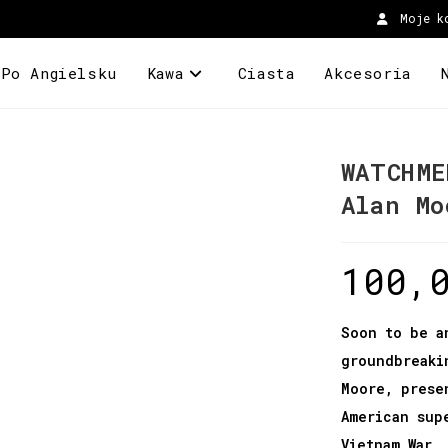
Moje k
 Po Angielsku
Kawa
Ciasta
Akcesoria
WATCHME
Alan Mo
100,
Soon to be a
groundbreaki
Moore, prese
American sup
Vietnam War,