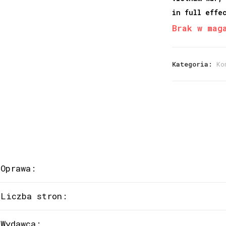
in full effe
Brak w mag
Kategoria:
Ko
Oprawa:
Liczba stron:
Wydawca: