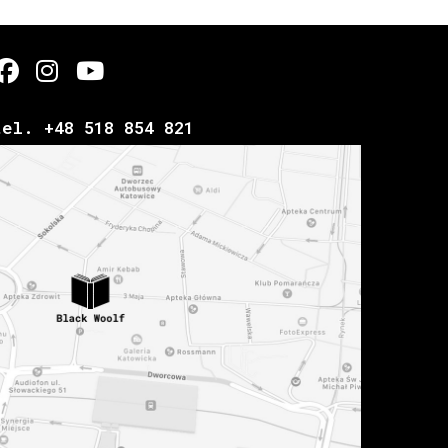
tel. +48 518 854 821