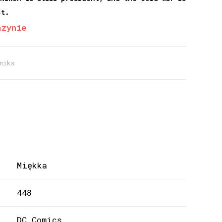
ct.
azynie
miks
Miękka
448
DC Comics