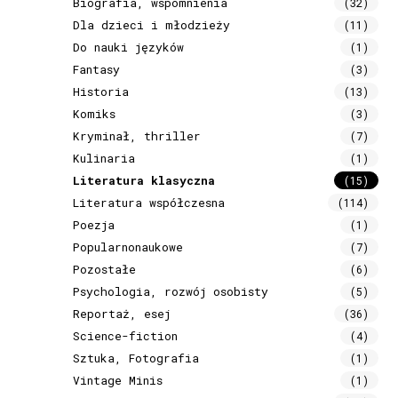
Biografia, wspomnienia
(32)
Dla dzieci i młodzieży
(11)
Do nauki języków
(1)
Fantasy
(3)
Historia
(13)
Komiks
(3)
Kryminał, thriller
(7)
Kulinaria
(1)
Literatura klasyczna
(15)
Literatura współczesna
(114)
Poezja
(1)
Popularnonaukowe
(7)
Pozostałe
(6)
Psychologia, rozwój osobisty
(5)
Reportaż, esej
(36)
Science-fiction
(4)
Sztuka, Fotografia
(1)
Vintage Minis
(1)