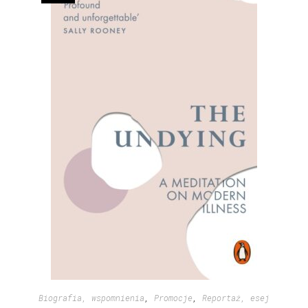
Biografia, wspomnienia
,
Promocje
,
Reportaż, esej