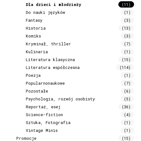
Dla dzieci i młodzieży
(11)
Do nauki języków
(1)
Fantasy
(3)
Historia
(13)
Komiks
(3)
Kryminał, thriller
(7)
Kulinaria
(1)
Literatura klasyczna
(15)
Literatura współczesna
(114)
Poezja
(1)
Popularnonaukowe
(7)
Pozostałe
(6)
Psychologia, rozwój osobisty
(5)
Reportaż, esej
(36)
Science-fiction
(4)
Sztuka, Fotografia
(1)
Vintage Minis
(1)
Promocje
(15)