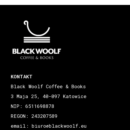
KONTAKT
Black Woolf Coffee & Books
3 Maja 25, 40-097 Katowice
NIP: 6511698878
REGON: 243207589
email: biuro
blackwoolf.eu
@