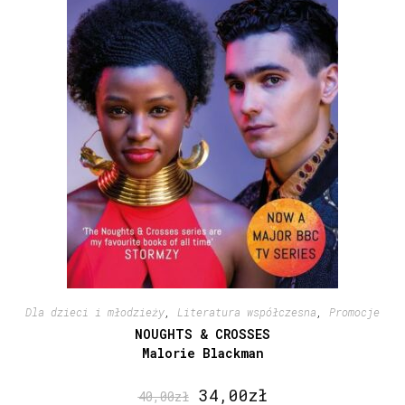
Dla dzieci i młodzieży
,
Literatura współczesna
,
Promocje
NOUGHTS & CROSSES
Malorie Blackman
34,00
zł
40,00
zł