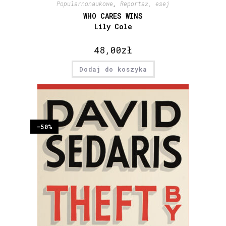
Popularnonaukowe
,
Reportaż, esej
WHO CARES WINS
Lily Cole
48,00
zł
Dodaj do koszyka
-50%