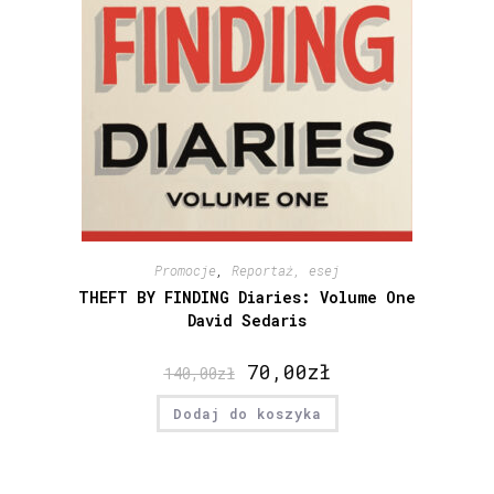
Promocje
,
Reportaż, esej
THEFT BY FINDING Diaries: Volume One
David Sedaris
70,00
zł
140,00
zł
Dodaj do koszyka