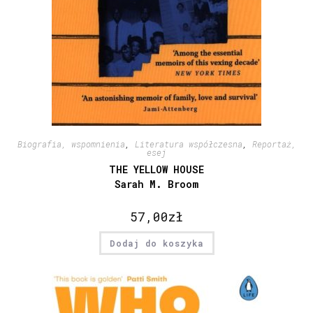
Biografia, wspomnienia
,
Literatura współczesna
,
Reportaż,
esej
THE YELLOW HOUSE
Sarah M. Broom
57,00
zł
Dodaj do koszyka