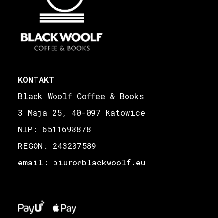
KONTAKT
Black Woolf Coffee & Books
3 Maja 25, 40-097 Katowice
NIP: 6511698878
REGON: 243207589
email: biuro
blackwoolf.eu
@