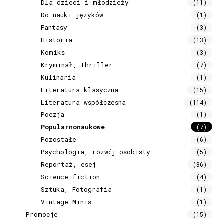
Dla dzieci i młodzieży
(11)
Do nauki języków
(1)
Fantasy
(3)
Historia
(13)
Komiks
(3)
Kryminał, thriller
(7)
Kulinaria
(1)
Literatura klasyczna
(15)
Literatura współczesna
(114)
Poezja
(1)
Popularnonaukowe
(7)
Pozostałe
(6)
Psychologia, rozwój osobisty
(5)
Reportaż, esej
(36)
Science-fiction
(4)
Sztuka, Fotografia
(1)
Vintage Minis
(1)
Promocje
(15)