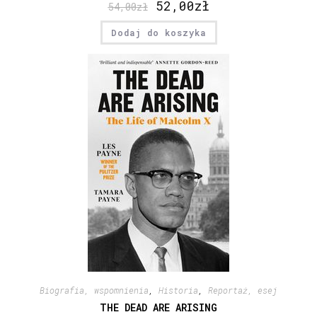
52,00
zł
54,00
zł
Dodaj do koszyka
Biografia, wspomnienia
,
Historia
,
Reportaż, esej
THE DEAD ARE ARISING