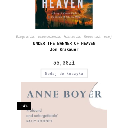
Biografia, wspomnienia
,
Historia
,
Reportaż, esej
UNDER THE BANNER OF HEAVEN
Jon Krakauer
55,00
zł
Dodaj do koszyka
-4%