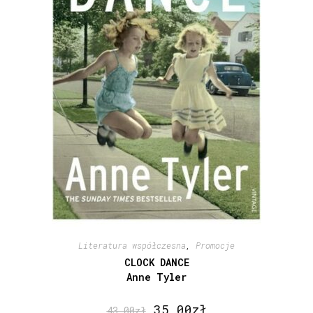
Literatura współczesna
,
Promocje
CLOCK DANCE
Anne Tyler
35,00
zł
43,00
zł