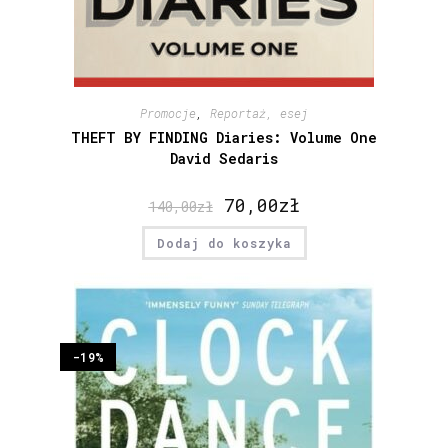
Promocje
,
Reportaż, esej
THEFT BY FINDING Diaries: Volume One
David Sedaris
70,00
zł
140,00
zł
Dodaj do koszyka
-19%