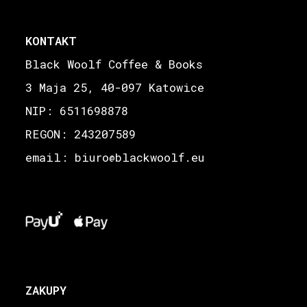
KONTAKT
Black Woolf Coffee & Books
3 Maja 25, 40-097 Katowice
NIP: 6511698878
REGON: 243207589
email: biuro
blackwoolf.eu
@
ZAKUPY