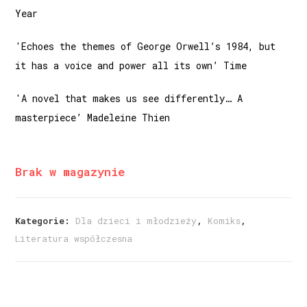
Year
'Echoes the themes of George Orwell’s 1984, but
it has a voice and power all its own’ Time
'A novel that makes us see differently… A
masterpiece’ Madeleine Thien
Brak w magazynie
Kategorie:
Dla dzieci i młodzieży
,
Komiks
,
Literatura współczesna