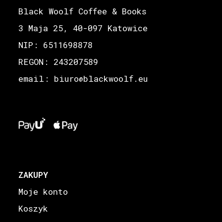
Black Woolf Coffee & Books
3 Maja 25, 40-097 Katowice
NIP: 6511698878
REGON: 243207589
email: biuro
blackwoolf.eu
@
ZAKUPY
Moje konto
Koszyk