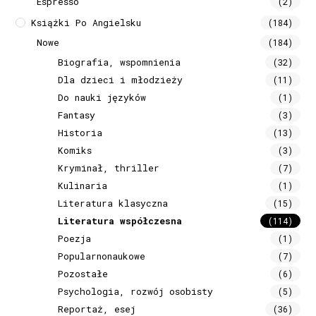
Espresso
(2)
Książki Po Angielsku
(184)
Nowe
(184)
Biografia, wspomnienia
(32)
Dla dzieci i młodzieży
(11)
Do nauki języków
(1)
Fantasy
(3)
Historia
(13)
Komiks
(3)
Kryminał, thriller
(7)
Kulinaria
(1)
Literatura klasyczna
(15)
Literatura współczesna
(114)
Poezja
(1)
Popularnonaukowe
(7)
Pozostałe
(6)
Psychologia, rozwój osobisty
(5)
Reportaż, esej
(36)