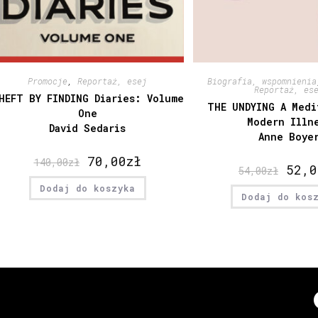
Promocje
,
Reportaż, esej
Biografia, wspomnienia
Reportaż, es
HEFT BY FINDING Diaries: Volume
THE UNDYING A Medi
One
Modern Illn
David Sedaris
Anne Boye
70,00
zł
140,00
zł
52,0
54,00
zł
Dodaj do koszyka
Dodaj do kos