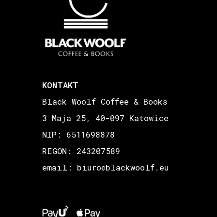
KONTAKT
Black Woolf Coffee & Books
3 Maja 25, 40-097 Katowice
NIP: 6511698878
REGON: 243207589
email: biuro
blackwoolf.eu
@