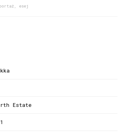
portaż, esej
ękka
urth Estate
1