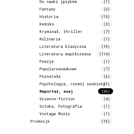
Do nauki języków
(1)
Fantasy
(3)
Historia
(13)
Komiks
(3)
Kryminał, thriller
(7)
Kulinaria
(1)
Literatura klasyczna
(15)
Literatura współczesna
(114)
Poezja
(1)
Popularnonaukowe
(7)
Pozostałe
(6)
Psychologia, rozwój osobisty
(5)
Reportaż, esej
(36)
Science-fiction
(4)
Sztuka, Fotografia
(1)
Vintage Minis
(1)
Promocje
(15)