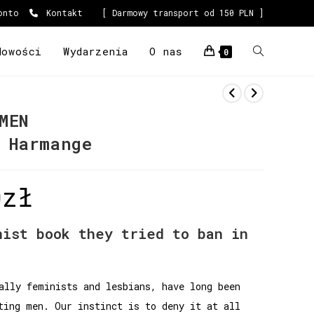
onto
Kontakt
[ Darmowy transport od 150 PLN ]
Nowości
Wydarzenia
O nas
0
MEN
 Harmange
0
zł
nist book they tried to ban in
ally feminists and lesbians, have long been
ting men. Our instinct is to deny it at all