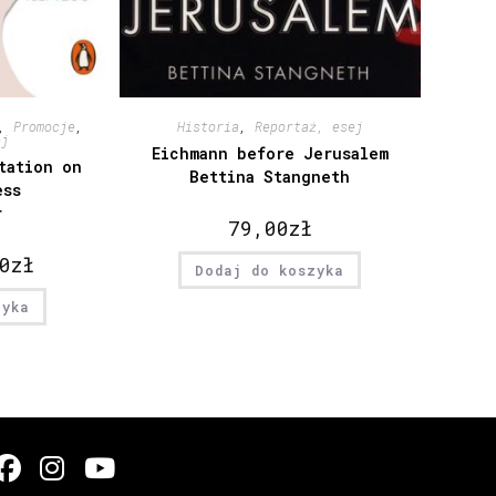
,
Promocje
,
Historia
,
Reportaż, esej
ej
Eichmann before Jerusalem
tation on
Bettina Stangneth
ess
r
79,00
zł
0
zł
Dodaj do koszyka
zyka