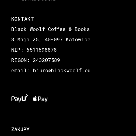
KONTAKT
Black Woolf Coffee & Books
3 Maja 25, 40-097 Katowice
NIP: 6511698878
REGON: 243207589
email: biuro
blackwoolf.eu
@
ZAKUPY