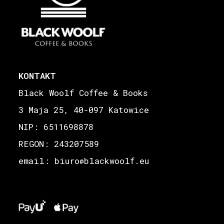
KONTAKT
Black Woolf Coffee & Books
3 Maja 25, 40-097 Katowice
NIP: 6511698878
REGON: 243207589
email: biuro
blackwoolf.eu
@