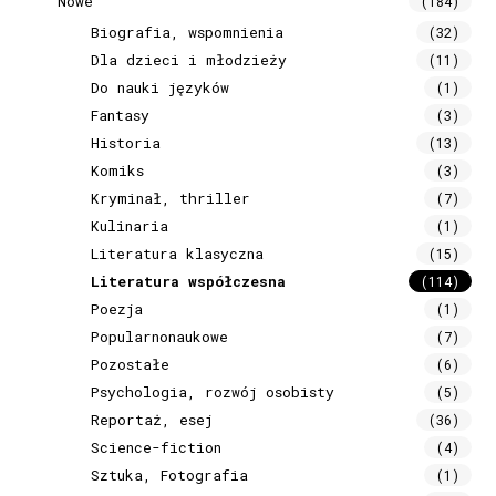
Nowe
(184)
Biografia, wspomnienia
(32)
Dla dzieci i młodzieży
(11)
Do nauki języków
(1)
Fantasy
(3)
Historia
(13)
Komiks
(3)
Kryminał, thriller
(7)
Kulinaria
(1)
Literatura klasyczna
(15)
Literatura współczesna
(114)
Poezja
(1)
Popularnonaukowe
(7)
Pozostałe
(6)
Psychologia, rozwój osobisty
(5)
Reportaż, esej
(36)
Science-fiction
(4)
Sztuka, Fotografia
(1)