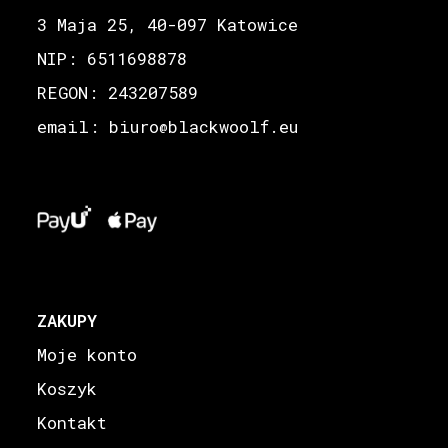
3 Maja 25, 40-097 Katowice
NIP: 6511698878
REGON: 243207589
email: biuro
blackwoolf.eu
@
ZAKUPY
Moje konto
Koszyk
Kontakt