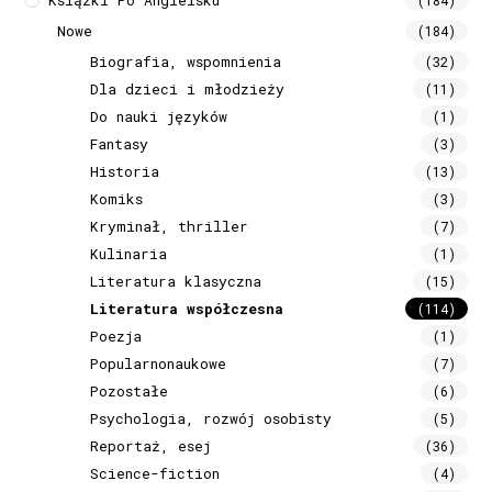
Nowe
(184)
Biografia, wspomnienia
(32)
Dla dzieci i młodzieży
(11)
Do nauki języków
(1)
Fantasy
(3)
Historia
(13)
Komiks
(3)
Kryminał, thriller
(7)
Kulinaria
(1)
Literatura klasyczna
(15)
Literatura współczesna
(114)
Poezja
(1)
Popularnonaukowe
(7)
Pozostałe
(6)
Psychologia, rozwój osobisty
(5)
Reportaż, esej
(36)
Science-fiction
(4)