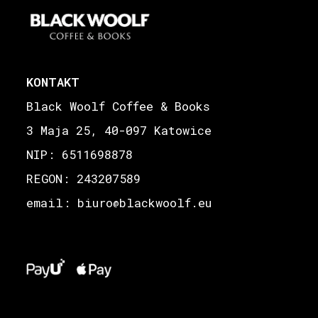
KONTAKT
Black Woolf Coffee & Books
3 Maja 25, 40-097 Katowice
NIP: 6511698878
REGON: 243207589
email: biuro
blackwoolf.eu
@