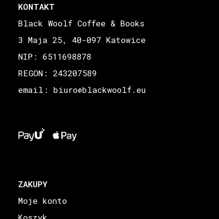
KONTAKT
Black Woolf Coffee & Books
3 Maja 25, 40-097 Katowice
NIP: 6511698878
REGON: 243207589
email: biuro
blackwoolf.eu
@
ZAKUPY
Moje konto
Koszyk