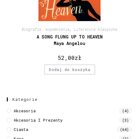
Biografia, wspomnienia
,
Literatura klasyczna
A SONG FLUNG UP TO HEAVEN
Maya Angelou
52,00
zł
Dodaj do koszyka
Kategorie
Akcesoria
(4)
Akcesoria I Prezenty
(3)
Ciasta
(64)
Kawa
(2)