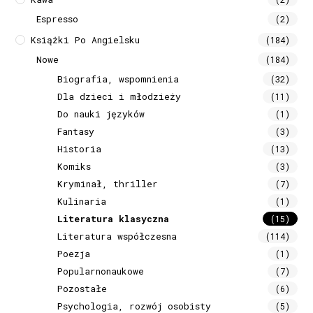
Espresso
(2)
Książki Po Angielsku
(184)
Nowe
(184)
Biografia, wspomnienia
(32)
Dla dzieci i młodzieży
(11)
Do nauki języków
(1)
Fantasy
(3)
Historia
(13)
Komiks
(3)
Kryminał, thriller
(7)
Kulinaria
(1)
Literatura klasyczna
(15)
Literatura współczesna
(114)
Poezja
(1)
Popularnonaukowe
(7)
Pozostałe
(6)
Psychologia, rozwój osobisty
(5)