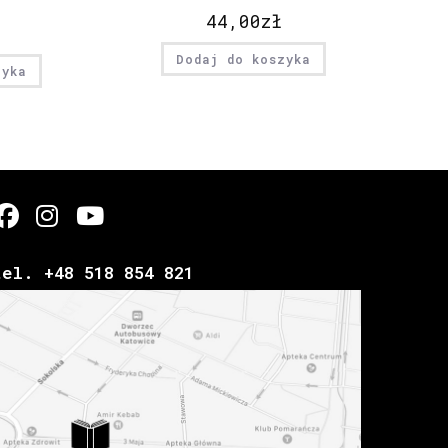
44,00
zł
Dodaj do koszyka
zyka
tel. +48 518 854 821