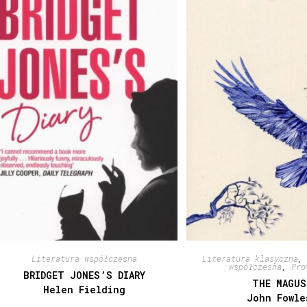
Literatura współczesna
Literatura klasyczna
współczesna
,
Pro
BRIDGET JONES’S DIARY
THE MAGUS
Helen Fielding
John Fowle