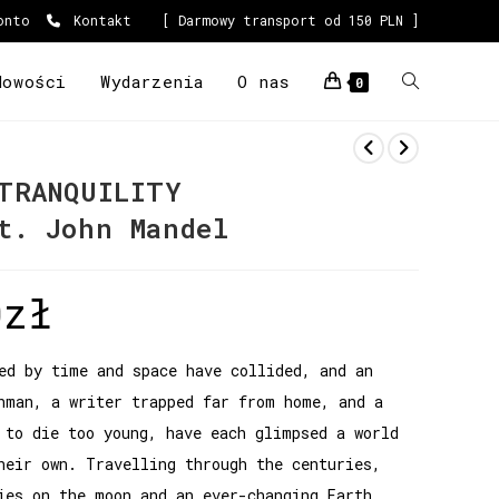
onto
Kontakt
[ Darmowy transport od 150 PLN ]
Nowości
Wydarzenia
O nas
0
TRANQUILITY
t. John Mandel
0
zł
ed by time and space have collided, and an
hman, a writer trapped far from home, and a
 to die too young, have each glimpsed a world
heir own. Travelling through the centuries,
ies on the moon and an ever-changing Earth,