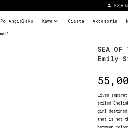
Moje k
 Po Angielsku
Kawa
Ciasta
Akcesoria
ndel
SEA OF 
Emily S
55,0
Lives separat
exiled Englis
girl destined
that is not t
between colon