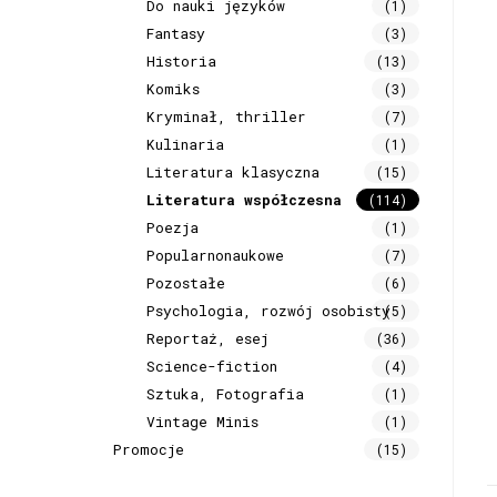
Do nauki języków
(1)
Fantasy
(3)
Historia
(13)
Komiks
(3)
Kryminał, thriller
(7)
Kulinaria
(1)
Literatura klasyczna
(15)
Literatura współczesna
(114)
Poezja
(1)
Popularnonaukowe
(7)
Pozostałe
(6)
Psychologia, rozwój osobisty
(5)
Reportaż, esej
(36)
Science-fiction
(4)
Sztuka, Fotografia
(1)
Vintage Minis
(1)
Promocje
(15)