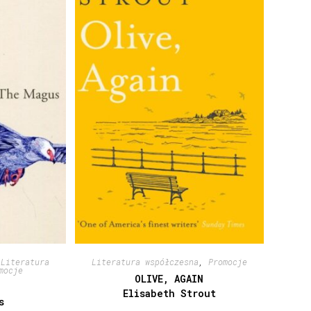
,
Literatura
Literatura współczesna
,
Promocje
mocje
OLIVE, AGAIN
Elisabeth Strout
s