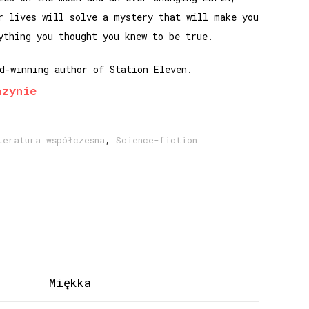
r lives will solve a mystery that will make you
ything you thought you knew to be true.
d-winning author of Station Eleven.
azynie
teratura współczesna
,
Science-fiction
Miękka