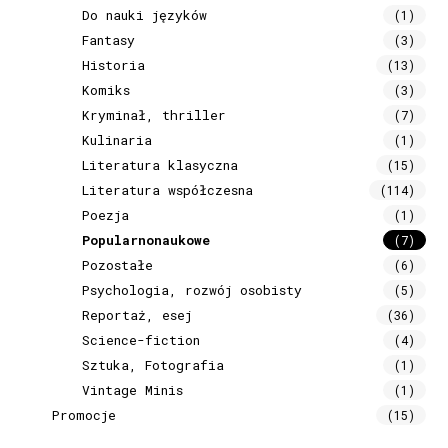
Do nauki języków
(1)
Fantasy
(3)
Historia
(13)
Komiks
(3)
Kryminał, thriller
(7)
Kulinaria
(1)
Literatura klasyczna
(15)
Literatura współczesna
(114)
Poezja
(1)
Popularnonaukowe
(7)
Pozostałe
(6)
Psychologia, rozwój osobisty
(5)
Reportaż, esej
(36)
Science-fiction
(4)
Sztuka, Fotografia
(1)
Vintage Minis
(1)
Promocje
(15)