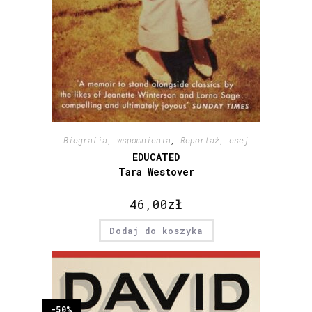
Biografia, wspomnienia
,
Reportaż, esej
EDUCATED
Tara Westover
46,00
zł
Dodaj do koszyka
-50%