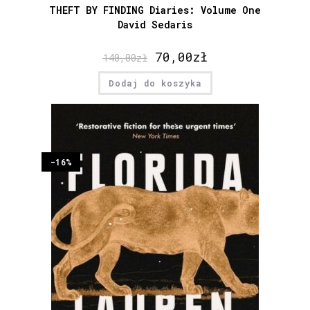
THEFT BY FINDING Diaries: Volume One
David Sedaris
70,00
zł
140,00
zł
Dodaj do koszyka
-16%