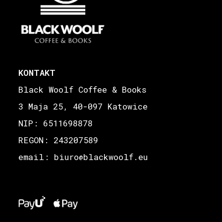
KONTAKT
Black Woolf Coffee & Books
3 Maja 25, 40-097 Katowice
NIP: 6511698878
REGON: 243207589
email: biuro
blackwoolf.eu
@