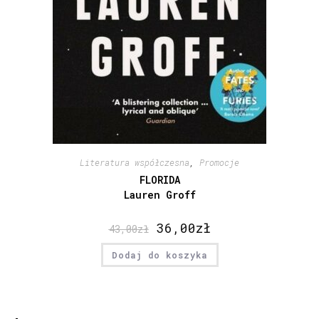
Literatura współczesna
,
Promocje
FLORIDA
Lauren Groff
36,00
zł
43,00
zł
Dodaj do koszyka