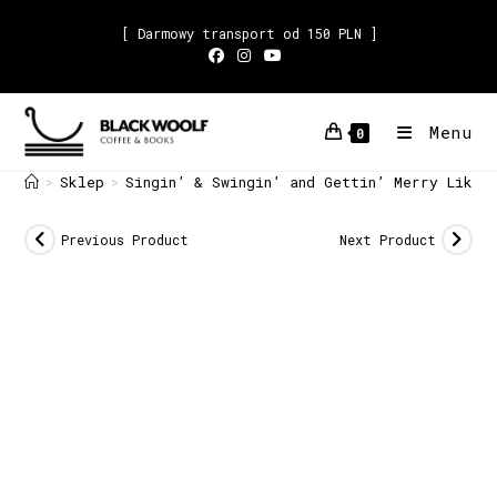
[ Darmowy transport od 150 PLN ]
Menu
0
Sklep
Singin’ & Swingin’ and Gettin’ Merry Like 
>
>
Previous Product
Next Product