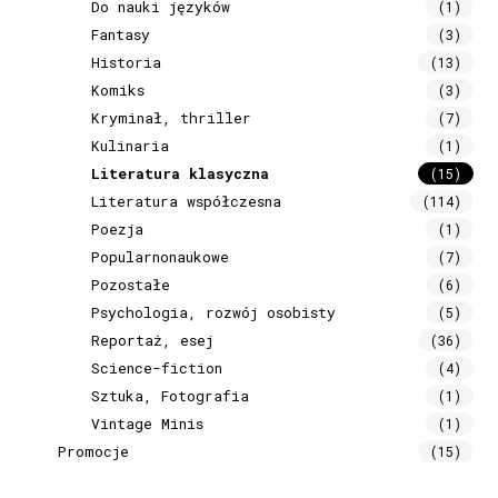
Do nauki języków
(1)
Fantasy
(3)
Historia
(13)
Komiks
(3)
Kryminał, thriller
(7)
Kulinaria
(1)
Literatura klasyczna
(15)
Literatura współczesna
(114)
Poezja
(1)
Popularnonaukowe
(7)
Pozostałe
(6)
Psychologia, rozwój osobisty
(5)
Reportaż, esej
(36)
Science-fiction
(4)
Sztuka, Fotografia
(1)
Vintage Minis
(1)
Promocje
(15)