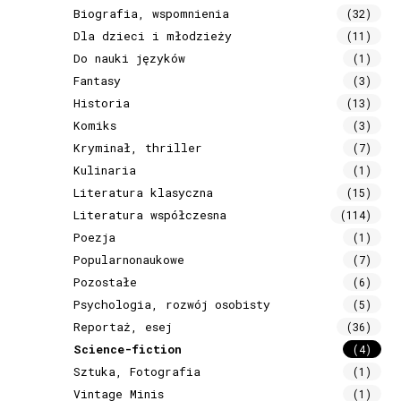
Biografia, wspomnienia
(32)
Dla dzieci i młodzieży
(11)
Do nauki języków
(1)
Fantasy
(3)
Historia
(13)
Komiks
(3)
Kryminał, thriller
(7)
Kulinaria
(1)
Literatura klasyczna
(15)
Literatura współczesna
(114)
Poezja
(1)
Popularnonaukowe
(7)
Pozostałe
(6)
Psychologia, rozwój osobisty
(5)
Reportaż, esej
(36)
Science-fiction
(4)
Sztuka, Fotografia
(1)
Vintage Minis
(1)