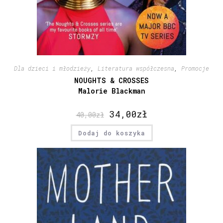
Dla dzieci i młodzieży
,
Literatura współczesna
,
Promocje
NOUGHTS & CROSSES
Malorie Blackman
34,00
zł
40,00
zł
Dodaj do koszyka