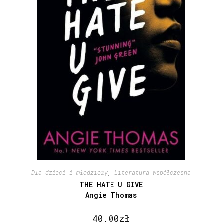
Dla dzieci i młodzieży
,
Literatura współczesna
THE HATE U GIVE
Angie Thomas
40,00
zł