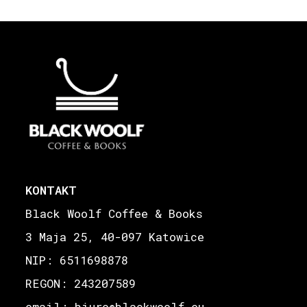
KONTAKT
Black Woolf Coffee & Books
3 Maja 25, 40-097 Katowice
NIP: 6511698878
REGON: 243207589
email: biuro
blackwoolf.eu