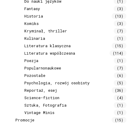
Do nauki języków
(1)
Fantasy
(3)
Historia
(13)
Komiks
(3)
Kryminał, thriller
(7)
Kulinaria
(1)
Literatura klasyczna
(15)
Literatura współczesna
(114)
Poezja
(1)
Popularnonaukowe
(7)
Pozostałe
(6)
Psychologia, rozwój osobisty
(5)
Reportaż, esej
(36)
Science-fiction
(4)
Sztuka, Fotografia
(1)
Vintage Minis
(1)
Promocje
(15)