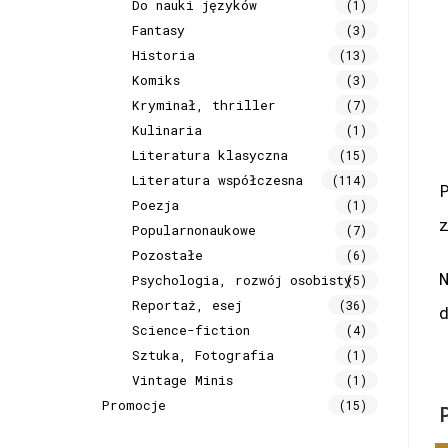
Do nauki języków
(1)
Fantasy
(3)
Historia
(13)
Komiks
(3)
Kryminał, thriller
(7)
Kulinaria
(1)
Literatura klasyczna
(15)
Literatura współczesna
(114)
Poezja
(1)
Popularnonaukowe
(7)
Pozostałe
(6)
Psychologia, rozwój osobisty
(5)
Reportaż, esej
(36)
Science-fiction
(4)
Sztuka, Fotografia
(1)
Vintage Minis
(1)
Promocje
(15)