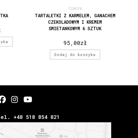
Ciasta
ETKA
TARTALETKI Z KARMELEM, GANACHEM
CZEKOLADOWYM I KREMEM
ŚMIETANKOWYM 6 SZTUK
ł
zyka
95,00
zł
Dodaj do koszyka
tel. +48 518 854 821