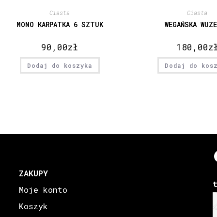
Ciasta
Ciasta
MONO KARPATKA 6 SZTUK
WEGAŃSKA WUZ
90,00
zł
180,00
z
Dodaj do koszyka
Dodaj do kos
ZAKUPY
Moje konto
Koszyk