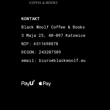
KONTAKT
Black Woolf Coffee & Books
3 Maja 25, 40-097 Katowice
NIP: 6511698878
REGON: 243207589
email: biuro
blackwoolf.eu
@