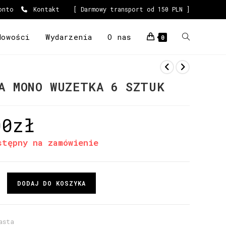
onto
Kontakt
[ Darmowy transport od 150 PLN ]
Nowości
Wydarzenia
O nas
0
A MONO WUZETKA 6 SZTUK
00
zł
stępny na zamówienie
DODAJ DO KOSZYKA
asta