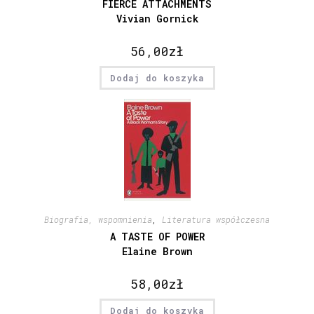
FIERCE ATTACHMENTS
Vivian Gornick
56,00
zł
Dodaj do koszyka
Biografia, wspomnienia
,
Literatura współczesna
A TASTE OF POWER
Elaine Brown
58,00
zł
Dodaj do koszyka