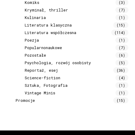
Komiks
(3)
Kryminał, thriller
(7)
Kulinaria
(1)
Literatura klasyczna
(15)
Literatura współczesna
(114)
Poezja
(1)
Popularnonaukowe
(7)
Pozostałe
(6)
Psychologia, rozwój osobisty
(5)
Reportaż, esej
(36)
Science-fiction
(4)
Sztuka, Fotografia
(1)
Vintage Minis
(1)
Promocje
(15)