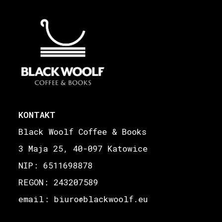
KONTAKT
Black Woolf Coffee & Books
3 Maja 25, 40-097 Katowice
NIP: 6511698878
REGON: 243207589
email: biuro
blackwoolf.eu
@