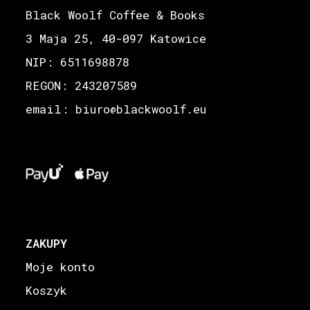
Black Woolf Coffee & Books
3 Maja 25, 40-097 Katowice
NIP: 6511698878
REGON: 243207589
email: biuro
blackwoolf.eu
@
ZAKUPY
Moje konto
Koszyk