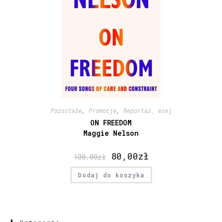
Pozostałe
,
Promocje
,
Reportaż, esej
ON FREEDOM
Maggie Nelson
80,00
zł
100,00
zł
Dodaj do koszyka