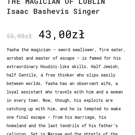
THE MAGICIAN OF LUBLIN
Isaac Bashevis Singer
43,00
zł
55,00
zł
Yasha the magician – sword swallower, fire eater,
acrobat and master of escape – is famed for his
extraordinary Houdini-like skills. Half Jewish,
half Gentile, a free thinker who slips easily
between worlds, Yasha has an observant wife, a
loyal assistant who travels with him and a woman
in every town. Now, though, his exploits are
catching up with him, and he is tempted to make
one final escape – from his marriage, his
homeland and the last tendrils of his father’s
religion. Set in Warsaw and the shtetls of the