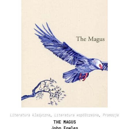
Literatura klasyczna
,
Literatura współczesna
,
Promocje
THE MAGUS
John Fowles