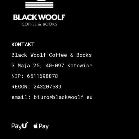
KONTAKT
Black Woolf Coffee & Books
3 Maja 25, 40-097 Katowice
NIP: 6511698878
REGON: 243207589
email: biuro
blackwoolf.eu
@