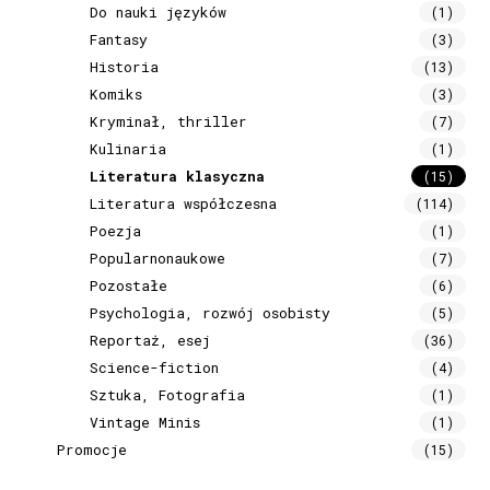
Do nauki języków
(1)
Fantasy
(3)
Historia
(13)
Komiks
(3)
Kryminał, thriller
(7)
Kulinaria
(1)
Literatura klasyczna
(15)
Literatura współczesna
(114)
Poezja
(1)
Popularnonaukowe
(7)
Pozostałe
(6)
Psychologia, rozwój osobisty
(5)
Reportaż, esej
(36)
Science-fiction
(4)
Sztuka, Fotografia
(1)
Vintage Minis
(1)
Promocje
(15)