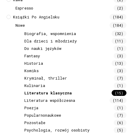
Espresso
(2)
Książki Po Angielsku
(184)
Nowe
(184)
Biografia, wspomnienia
(32)
Dla dzieci i młodzieży
(11)
Do nauki języków
(1)
Fantasy
(3)
Historia
(13)
Komiks
(3)
Kryminał, thriller
(7)
Kulinaria
(1)
Literatura klasyczna
(15)
Literatura współczesna
(114)
Poezja
(1)
Popularnonaukowe
(7)
Pozostałe
(6)
Psychologia, rozwój osobisty
(5)