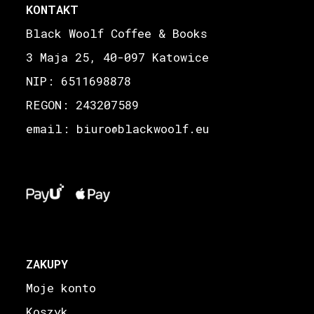
KONTAKT
Black Woolf Coffee & Books
3 Maja 25, 40-097 Katowice
NIP: 6511698878
REGON: 243207589
email: biuro
blackwoolf.eu
@
ZAKUPY
Moje konto
Koszyk