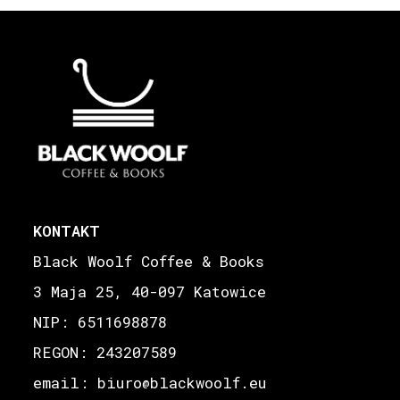
KONTAKT
Black Woolf Coffee & Books
3 Maja 25, 40-097 Katowice
NIP: 6511698878
REGON: 243207589
email: biuro
blackwoolf.eu
@