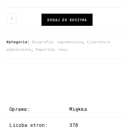
DODAJ DO KOSZYKA
Kategorie:
Biografia, wspomnienia
,
Literatura
współczesna
,
Reportaż, esej
Oprawa:
Miękka
Liczba stron:
378