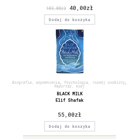
40,00
zł
103,00
zł
Dodaj do koszyka
Biografia, wspomnienia
,
Psychologia, rozwój osobisty
,
Reportaż, esej
BLACK MILK
Elif Shafak
55,00
zł
Dodaj do koszyka