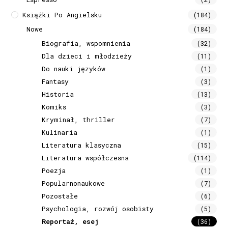
Książki Po Angielsku
(184)
Nowe
(184)
Biografia, wspomnienia
(32)
Dla dzieci i młodzieży
(11)
Do nauki języków
(1)
Fantasy
(3)
Historia
(13)
Komiks
(3)
Kryminał, thriller
(7)
Kulinaria
(1)
Literatura klasyczna
(15)
Literatura współczesna
(114)
Poezja
(1)
Popularnonaukowe
(7)
Pozostałe
(6)
Psychologia, rozwój osobisty
(5)
Reportaż, esej
(36)