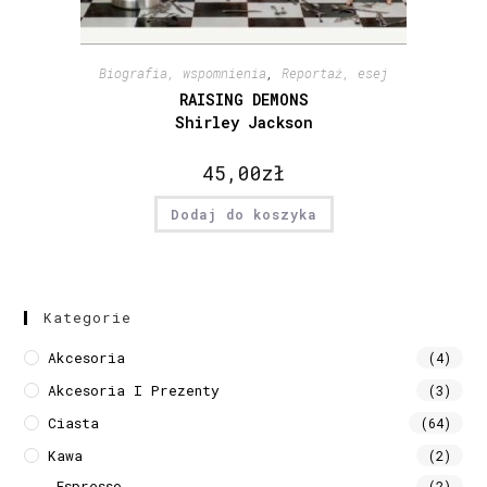
Biografia, wspomnienia
,
Reportaż, esej
RAISING DEMONS
Shirley Jackson
45,00
zł
Dodaj do koszyka
Kategorie
Akcesoria
(4)
Akcesoria I Prezenty
(3)
Ciasta
(64)
Kawa
(2)
Espresso
(2)