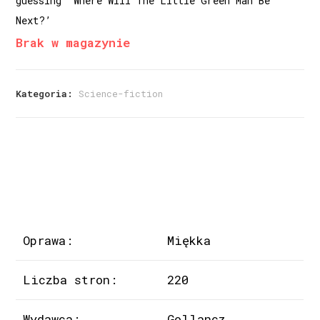
guessing ‘Where Will The Little Green Man Be
Next?’
Brak w magazynie
Kategoria:
Science-fiction
Oprawa:
Miękka
Liczba stron:
220
Wydawca:
Gollancz