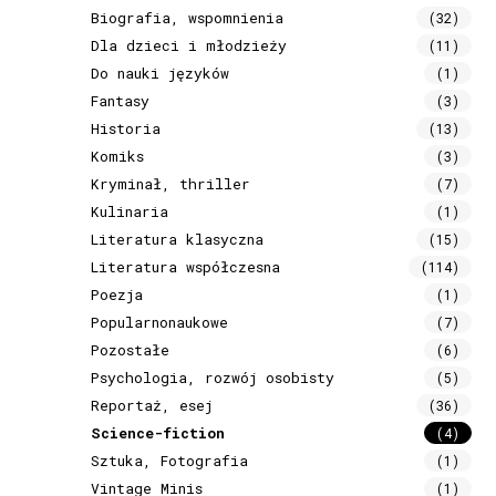
Biografia, wspomnienia
(32)
Dla dzieci i młodzieży
(11)
Do nauki języków
(1)
Fantasy
(3)
Historia
(13)
Komiks
(3)
Kryminał, thriller
(7)
Kulinaria
(1)
Literatura klasyczna
(15)
Literatura współczesna
(114)
Poezja
(1)
Popularnonaukowe
(7)
Pozostałe
(6)
Psychologia, rozwój osobisty
(5)
Reportaż, esej
(36)
Science-fiction
(4)
Sztuka, Fotografia
(1)
Vintage Minis
(1)