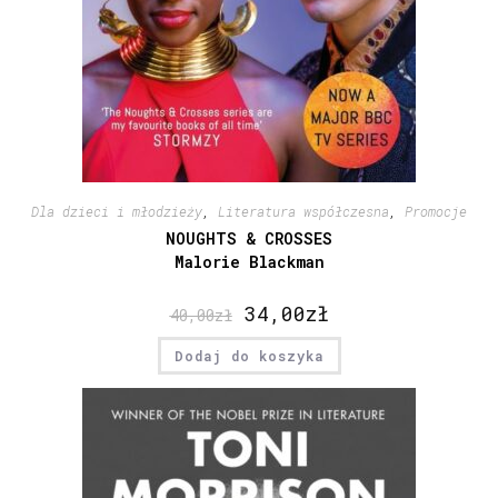
Dla dzieci i młodzieży
,
Literatura współczesna
,
Promocje
NOUGHTS & CROSSES
Malorie Blackman
34,00
zł
40,00
zł
Dodaj do koszyka