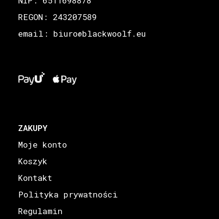
NIP: 6511698878
REGON: 243207589
email: biuro
blackwoolf.eu
@
ZAKUPY
Moje konto
Koszyk
Kontakt
Polityka prywatności
Regulamin