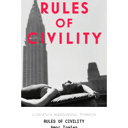
Literatura współczesna
,
Promocje
RULES OF CIVILITY
Amor Towles