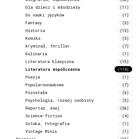
Dla dzieci i młodzieży
(11)
Do nauki języków
(1)
Fantasy
(3)
Historia
(13)
Komiks
(3)
Kryminał, thriller
(7)
Kulinaria
(1)
Literatura klasyczna
(15)
Literatura współczesna
(114)
Poezja
(1)
Popularnonaukowe
(7)
Pozostałe
(6)
Psychologia, rozwój osobisty
(5)
Reportaż, esej
(36)
Science-fiction
(4)
Sztuka, Fotografia
(1)
Vintage Minis
(1)
Promocje
(15)