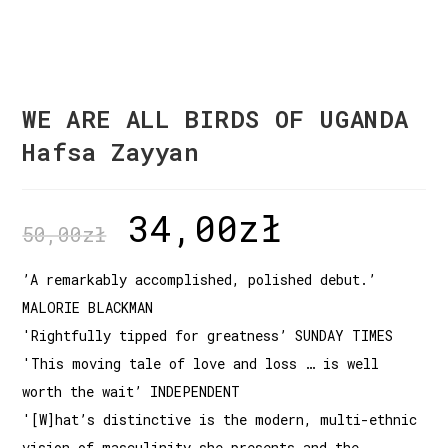
WE ARE ALL BIRDS OF UGANDA
Hafsa Zayyan
34,00
zł
50,00
zł
’A remarkably accomplished, polished debut.’
MALORIE BLACKMAN
'Rightfully tipped for greatness’ SUNDAY TIMES
'This moving tale of love and loss … is well
worth the wait’ INDEPENDENT
'[W]hat’s distinctive is the modern, multi-ethnic
vision of masculinity she presents and the