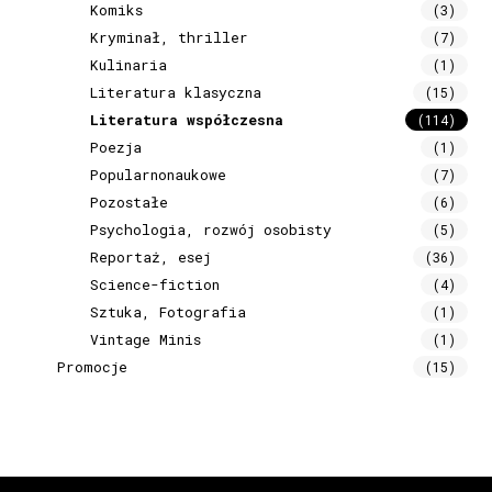
Komiks
(3)
Kryminał, thriller
(7)
Kulinaria
(1)
Literatura klasyczna
(15)
Literatura współczesna
(114)
Poezja
(1)
Popularnonaukowe
(7)
Pozostałe
(6)
Psychologia, rozwój osobisty
(5)
Reportaż, esej
(36)
Science-fiction
(4)
Sztuka, Fotografia
(1)
Vintage Minis
(1)
Promocje
(15)