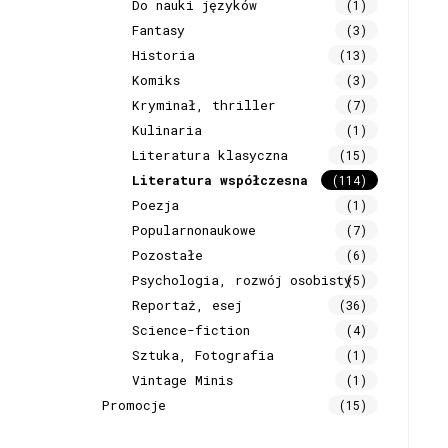
Do nauki języków
(1)
Fantasy
(3)
Historia
(13)
Komiks
(3)
Kryminał, thriller
(7)
Kulinaria
(1)
Literatura klasyczna
(15)
Literatura współczesna
(114)
Poezja
(1)
Popularnonaukowe
(7)
Pozostałe
(6)
Psychologia, rozwój osobisty
(5)
Reportaż, esej
(36)
Science-fiction
(4)
Sztuka, Fotografia
(1)
Vintage Minis
(1)
Promocje
(15)