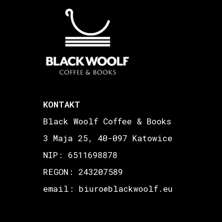
KONTAKT
Black Woolf Coffee & Books
3 Maja 25, 40-097 Katowice
NIP: 6511698878
REGON: 243207589
email: biuro
blackwoolf.eu
@