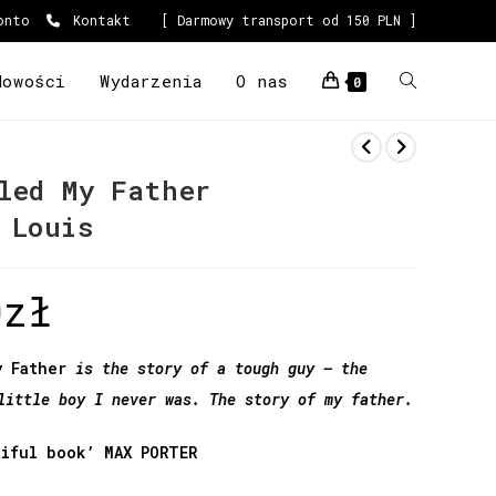
onto
Kontakt
[ Darmowy transport od 150 PLN ]
Nowości
Wydarzenia
O nas
0
led My Father
 Louis
0
zł
y Father
is the story of a tough guy – the
little boy I never was. The story of my father.
tiful book’ MAX PORTER