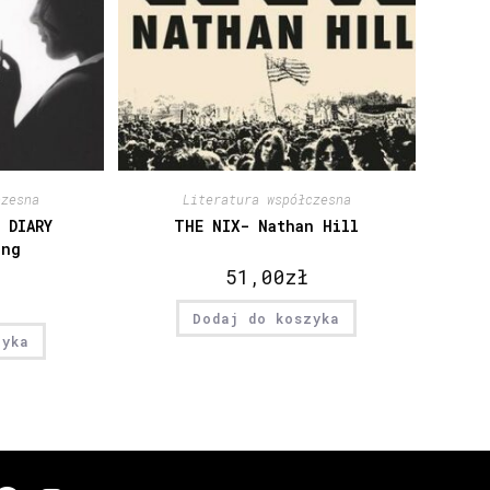
czesna
Literatura współczesna
 DIARY
THE NIX- Nathan Hill
ing
51,00
zł
Dodaj do koszyka
zyka