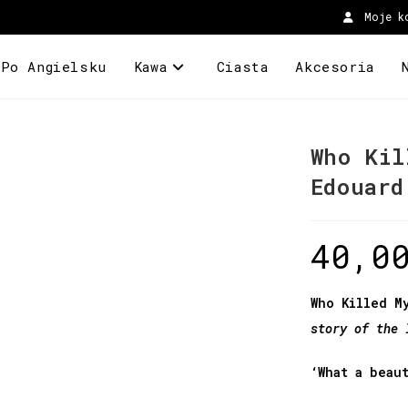
Moje k
 Po Angielsku
Kawa
Ciasta
Akcesoria
Who Kil
Edouard
40,0
Who Killed M
story of the 
‘What a beau