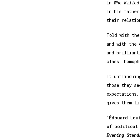
In
Who Killed
in his father
their relatio
Told with the
and with the 
and brilliant
class, homoph
It unflinchin
those they se
expectations,
gives them li
‘
Édouard Lou
of political
Evening Stand