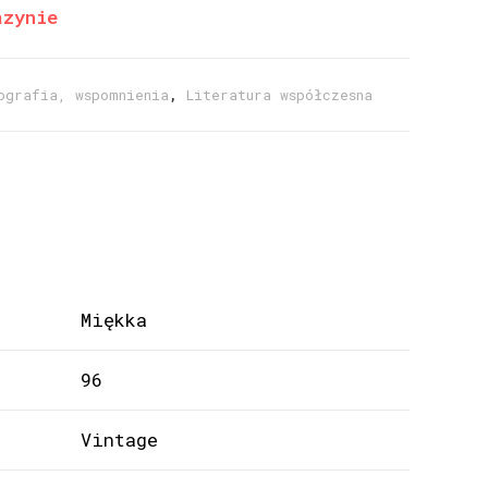
azynie
ografia, wspomnienia
,
Literatura współczesna
Miękka
96
Vintage