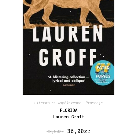
Literatura współczesna
,
Promocje
FLORIDA
Lauren Groff
36,00
zł
43,00
zł