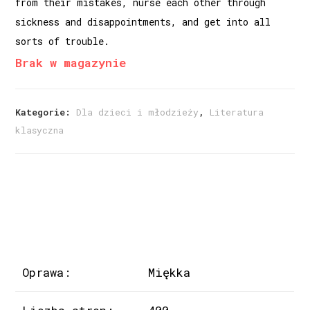
from their mistakes, nurse each other through
sickness and disappointments, and get into all
sorts of trouble.
Brak w magazynie
Kategorie:
Dla dzieci i młodzieży
,
Literatura
klasyczna
Oprawa:
Miękka