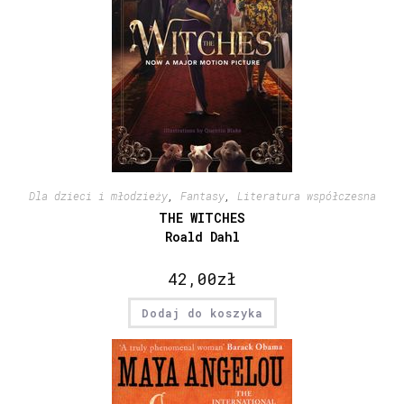
Dla dzieci i młodzieży
,
Fantasy
,
Literatura współczesna
THE WITCHES
Roald Dahl
42,00
zł
Dodaj do koszyka