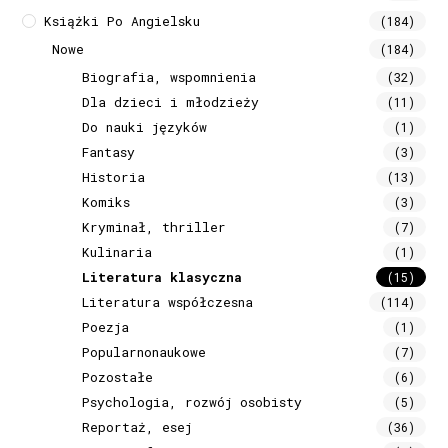
Książki Po Angielsku
(184)
Nowe
(184)
Biografia, wspomnienia
(32)
Dla dzieci i młodzieży
(11)
Do nauki języków
(1)
Fantasy
(3)
Historia
(13)
Komiks
(3)
Kryminał, thriller
(7)
Kulinaria
(1)
Literatura klasyczna
(15)
Literatura współczesna
(114)
Poezja
(1)
Popularnonaukowe
(7)
Pozostałe
(6)
Psychologia, rozwój osobisty
(5)
Reportaż, esej
(36)