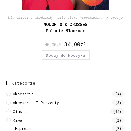
Dla dzieci i młodzieży
,
Literatura współczesna
,
Promocje
NOUGHTS & CROSSES
Malorie Blackman
34,00
zł
40,00
zł
Dodaj do koszyka
Kategorie
Akcesoria
(4)
Akcesoria I Prezenty
(3)
Ciasta
(64)
Kawa
(2)
Espresso
(2)