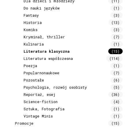
Dla dzieci i młodzieży
(11)
Do nauki języków
(1)
Fantasy
(3)
Historia
(13)
Komiks
(3)
Kryminał, thriller
(7)
Kulinaria
(1)
Literatura klasyczna
(15)
Literatura współczesna
(114)
Poezja
(1)
Popularnonaukowe
(7)
Pozostałe
(6)
Psychologia, rozwój osobisty
(5)
Reportaż, esej
(36)
Science-fiction
(4)
Sztuka, Fotografia
(1)
Vintage Minis
(1)
Promocje
(15)