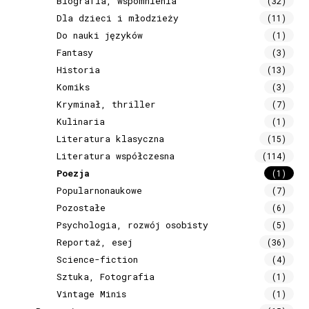
Biografia, wspomnienia
(32)
Dla dzieci i młodzieży
(11)
Do nauki języków
(1)
Fantasy
(3)
Historia
(13)
Komiks
(3)
Kryminał, thriller
(7)
Kulinaria
(1)
Literatura klasyczna
(15)
Literatura współczesna
(114)
Poezja
(1)
Popularnonaukowe
(7)
Pozostałe
(6)
Psychologia, rozwój osobisty
(5)
Reportaż, esej
(36)
Science-fiction
(4)
Sztuka, Fotografia
(1)
Vintage Minis
(1)