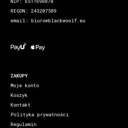
NIP: 6511698878
REGON: 243207589
email: biuro
blackwoolf.eu
@
ZAKUPY
Moje konto
Koszyk
Kontakt
Polityka prywatności
Regulamin