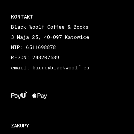
KONTAKT
Black Woolf Coffee & Books
3 Maja 25, 40-097 Katowice
NIP: 6511698878
REGON: 243207589
email: biuro
blackwoolf.eu
@
ZAKUPY