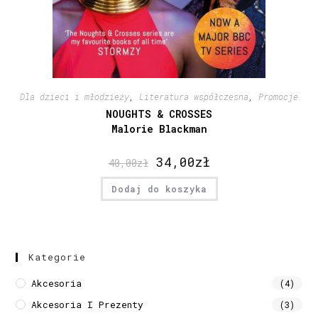
Dla dzieci i młodzieży
,
Literatura współczesna
,
Promocje
NOUGHTS & CROSSES
Malorie Blackman
34,00
zł
40,00
zł
Dodaj do koszyka
Kategorie
Akcesoria
(4)
Akcesoria I Prezenty
(3)