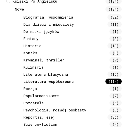
Książki Po Angielsku
(184)
Nowe
(184)
Biografia, wspomnienia
(32)
Dla dzieci i młodzieży
(11)
Do nauki języków
(1)
Fantasy
(3)
Historia
(13)
Komiks
(3)
Kryminał, thriller
(7)
Kulinaria
(1)
Literatura klasyczna
(15)
Literatura współczesna
(114)
Poezja
(1)
Popularnonaukowe
(7)
Pozostałe
(6)
Psychologia, rozwój osobisty
(5)
Reportaż, esej
(36)
Science-fiction
(4)