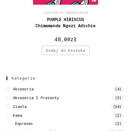
Literatura współczesna
PURPLE HIBISCUS
Chimamanda Ngozi Adichie
48,00
zł
Dodaj do koszyka
Kategorie
Akcesoria
(4)
Akcesoria I Prezenty
(3)
Ciasta
(64)
Kawa
(2)
Espresso
(2)