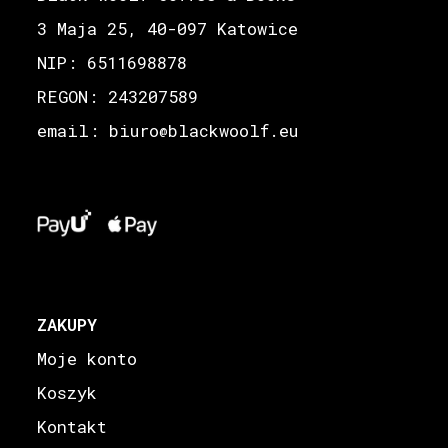
3 Maja 25, 40-097 Katowice
NIP: 6511698878
REGON: 243207589
email: biuro
blackwoolf.eu
@
ZAKUPY
Moje konto
Koszyk
Kontakt