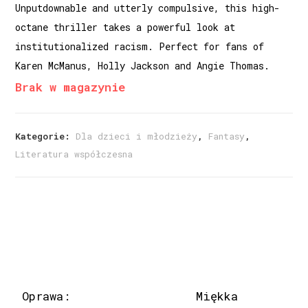
Unputdownable and utterly compulsive, this high-
octane thriller takes a powerful look at
institutionalized racism. Perfect for fans of
Karen McManus, Holly Jackson and Angie Thomas.
Brak w magazynie
Kategorie:
Dla dzieci i młodzieży
,
Fantasy
,
Literatura współczesna
Oprawa:
Miękka